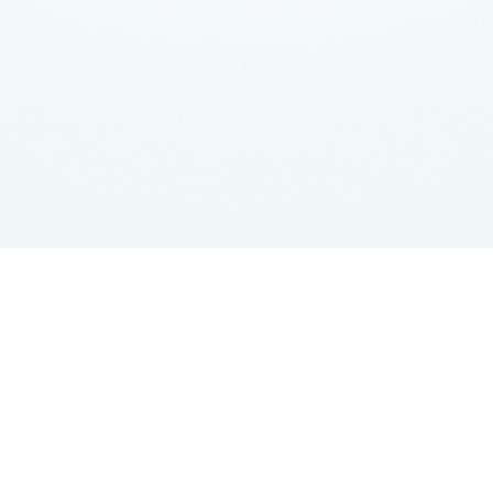
josefundmaria communications
Josef Rauch & Heribert Maria Schurz