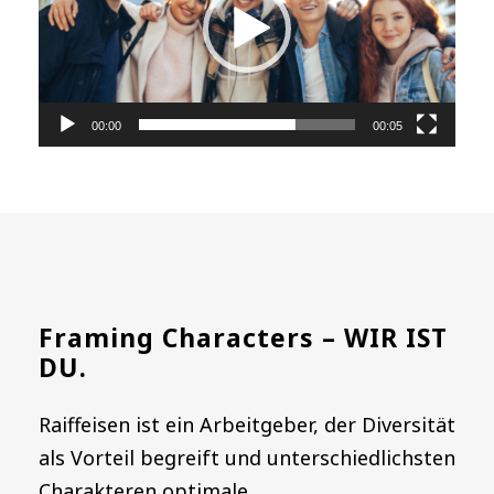
e
o
-
P
00:00
00:05
l
a
y
e
r
Framing Characters – WIR IST
DU.
Raiffeisen ist ein Arbeitgeber, der Diversität
als Vorteil begreift und unterschiedlichsten
Charakteren optimale